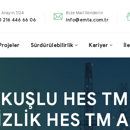
i Arayın 7/24
Bize Mail Gönderin
0 216 446 66 06
info@emta.com.tr
Projeler
Sürdürülebilirlik
Kariyer
İl
KUŞLU HES TM
ZLİK HES TM 