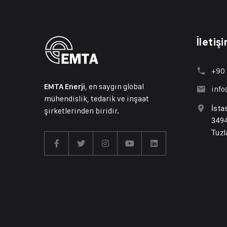
İletiş
+90 
, en saygın global
EMTA Enerji
inf
mühendislik, tedarik ve inşaat
İsta
şirketlerinden biridir.
3494
Tuzl