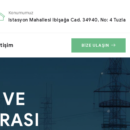
Konumumuz
Istasyon Mahallesi Ibişağa Cad. 34940, No: 4 Tuzla
etişim
BIZE ULAŞIN
 VE
ARASI