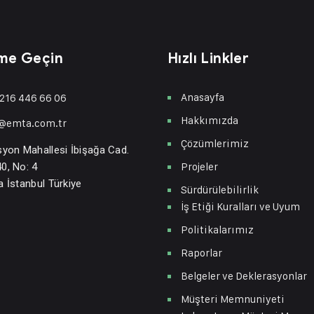
ime Geçin
Hızlı Linkler
Anasayfa
216 446 66 06
Hakkımızda
o@emta.com.tr
Çözümlerimiz
syon Mahallesi İbişağa Cad.
Projeler
0, No: 4
a İstanbul Türkiye
Sürdürülebilirlik
İş Etiği Kuralları ve Uyum
Politikalarımız
Raporlar
Belgeler ve Deklerasyonlar
Müşteri Memnuniyeti