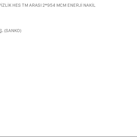
İZLİK HES TM ARASI 2*954 MCM ENERJİ NAKİL
Ş. (SANKO)