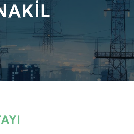
NAKİL
İ
AYI