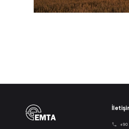
İletiş
+90 