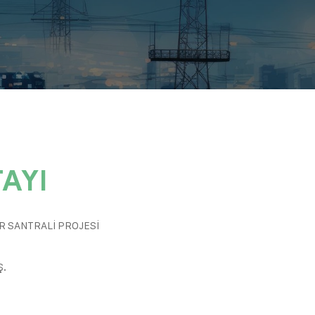
AYI
R SANTRALİ PROJESİ
Ş.