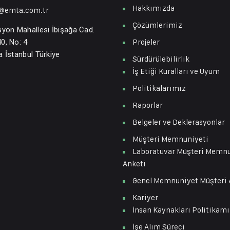
Hakkımızda
o@emta.com.tr
Çözümlerimiz
syon Mahallesi İbişağa Cad.
Projeler
0, No: 4
a İstanbul Türkiye
Sürdürülebilirlik
İş Etiği Kuralları ve Uyum
Politikalarımız
Raporlar
Belgeler ve Deklerasyonlar
Müşteri Memnuniyeti
Laboratuvar Müşteri Memn
Anketi
Genel Memnuniyet Müşteri 
Kariyer
İnsan Kaynakları Politikamı
İşe Alım Süreci