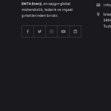
, en saygın global
EMTA Enerji
inf
mühendislik, tedarik ve inşaat
İsta
şirketlerinden biridir.
3494
Tuzl