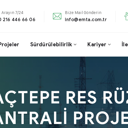
i Arayın 7/24
Bize Mail Gönderin
0 216 446 66 06
info@emta.com.tr
Projeler
Sürdürülebilirlik
Kariyer
İl
ÇTEPE RES R
ANTRALİ PROJE