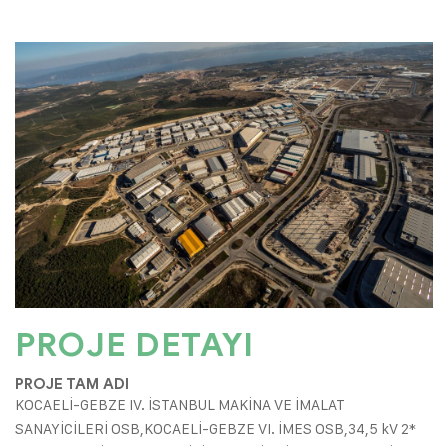
PROJE DETAYI
PROJE TAM ADI
KOCAELİ-GEBZE IV. İSTANBUL MAKİNA VE İMALAT
SANAYİCİLERİ OSB,KOCAELİ-GEBZE VI. İMES OSB,34,5 kV 2*