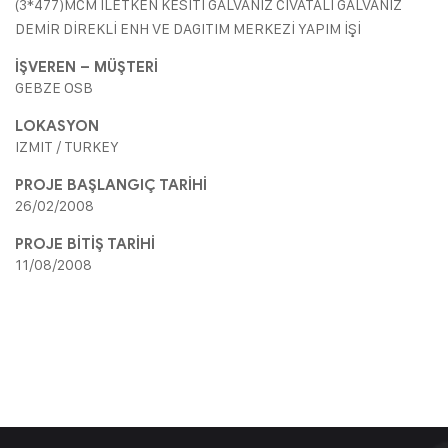
(3*477)MCM İLETKEN KESİTİ GALVANİZ CİVATALI GALVANİZ
DEMİR DİREKLİ ENH VE DAGITIM MERKEZİ YAPIM İŞİ
İŞVEREN – MÜŞTERİ
GEBZE OSB
LOKASYON
IZMIT / TURKEY
PROJE BAŞLANGIÇ TARİHİ
26/02/2008
PROJE BİTİŞ TARİHİ
11/08/2008