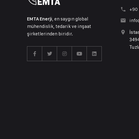
+90 
, en saygın global
EMTA Enerji
inf
mühendislik, tedarik ve inşaat
İsta
şirketlerinden biridir.
3494
Tuzl