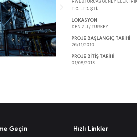
RWE&TURCAS GÜNEY ELEKTRİK 
TİC. LTD. ŞTİ.
LOKASYON
DENIZLI / TURKEY
PROJE BAŞLANGIÇ TARİHİ
26/11/2010
PROJE BİTİŞ TARİHİ
01/08/2013
ime Geçin
Hızlı Linkler