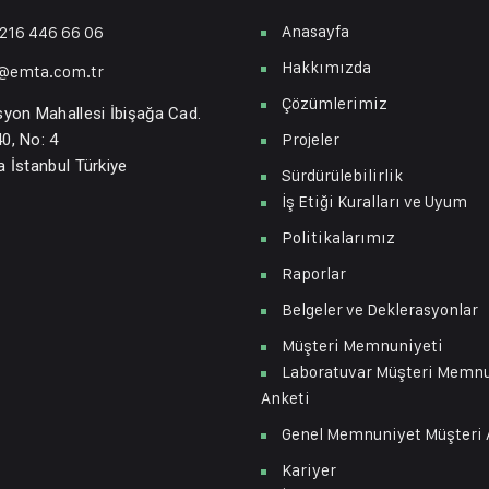
Anasayfa
216 446 66 06
Hakkımızda
o@emta.com.tr
Çözümlerimiz
syon Mahallesi İbişağa Cad.
Projeler
0, No: 4
a İstanbul Türkiye
Sürdürülebilirlik
İş Etiği Kuralları ve Uyum
Politikalarımız
Raporlar
Belgeler ve Deklerasyonlar
Müşteri Memnuniyeti
Laboratuvar Müşteri Memn
Anketi
Genel Memnuniyet Müşteri 
Kariyer