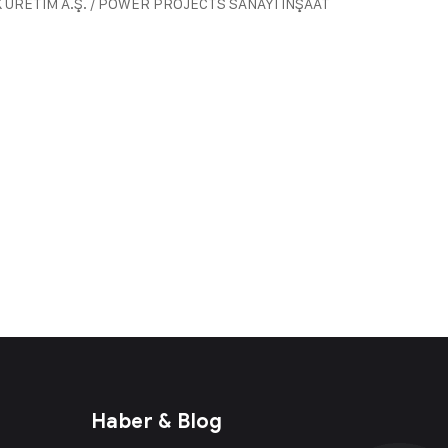
ÜRETİM A.Ş. / POWER PROJECTS SANAYİ İNŞAAT
Haber & Blog