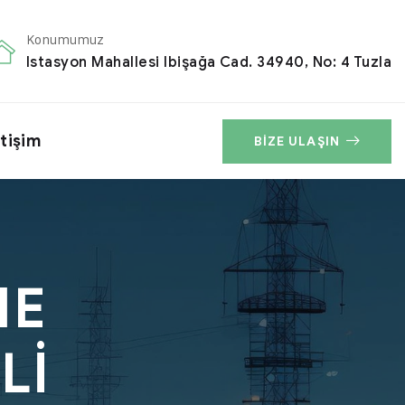
Konumumuz
Istasyon Mahallesi Ibişağa Cad. 34940, No: 4 Tuzla
etişim
BIZE ULAŞIN
NE
Lİ