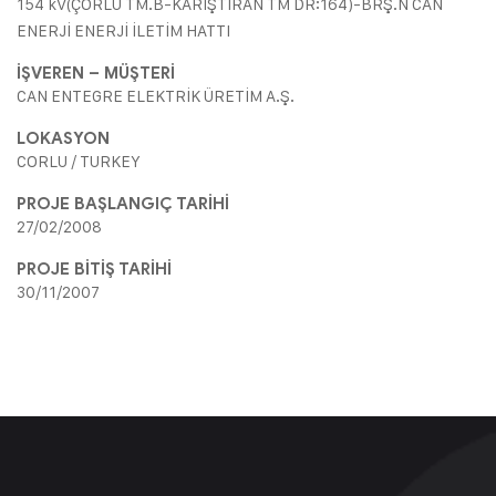
154 kV(ÇORLU TM.B-KARIŞTIRAN TM DR:164)-BRŞ.N CAN
ENERJİ ENERJİ İLETİM HATTI
İŞVEREN – MÜŞTERİ
CAN ENTEGRE ELEKTRİK ÜRETİM A.Ş.
LOKASYON
CORLU / TURKEY
PROJE BAŞLANGIÇ TARİHİ
27/02/2008
PROJE BİTİŞ TARİHİ
30/11/2007