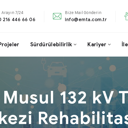
i Arayın 7/24
Bize Mail Gönderin
0 216 446 66 06
info@emta.com.tr
Projeler
Sürdürülebilirlik
Kariyer
İl
 Musul 132 kV 
kezi Rehabilita