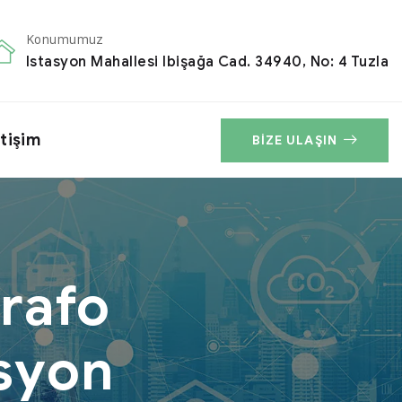
Konumumuz
Istasyon Mahallesi Ibişağa Cad. 34940, No: 4 Tuzla
etişim
BIZE ULAŞIN
Trafo
syon