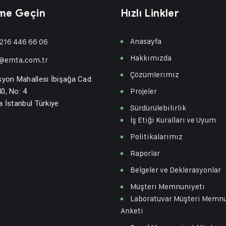
ime Geçin
Hızlı Linkler
Anasayfa
216 446 66 06
Hakkımızda
o@emta.com.tr
Çözümlerimiz
syon Mahallesi İbişağa Cad.
Projeler
0, No: 4
a İstanbul Türkiye
Sürdürülebilirlik
İş Etiği Kuralları ve Uyum
Politikalarımız
Raporlar
Belgeler ve Deklerasyonlar
Müşteri Memnuniyeti
Laboratuvar Müşteri Memn
Anketi