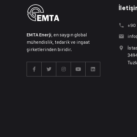
İletiş
+90 
, en saygın global
EMTA Enerji
inf
mühendislik, tedarik ve inşaat
İsta
şirketlerinden biridir.
3494
Tuzl