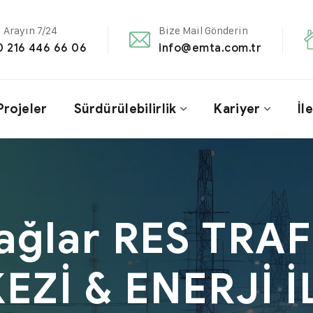
i Arayın 7/24
Bize Mail Gönderin
0 216 446 66 06
info@emta.com.tr
Projeler
Sürdürülebilirlik
Kariyer
İl
ağlar RES TRA
EZİ & ENERJİ İ