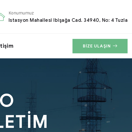
Konumumuz
Istasyon Mahallesi Ibişağa Cad. 34940, No: 4 Tuzla
etişim
BIZE ULAŞIN
FO
LETİM