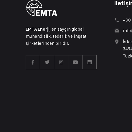
İletiş
+90 
, en saygın global
EMTA Enerji
inf
mühendislik, tedarik ve inşaat
İsta
şirketlerinden biridir.
3494
Tuzl