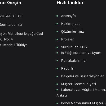
ime Geçin
Hızlı Linkler
Anasayfa
216 446 66 06
Hakkımızda
o@emta.com.tr
Çözümlerimiz
syon Mahallesi İbişağa Cad.
Projeler
0, No: 4
a İstanbul Türkiye
Sürdürülebilirlik
İş Etiği Kuralları ve Uyum
Politikalarımız
Raporlar
Belgeler ve Deklerasyonlar
Müşteri Memnuniyeti
Laboratuvar Müşteri Memn
Anketi
Genel Memnuniyet Müşteri 