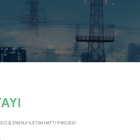
İ
AYI
Zİ & ENERJİ İLETİM HATTI PROJESİ