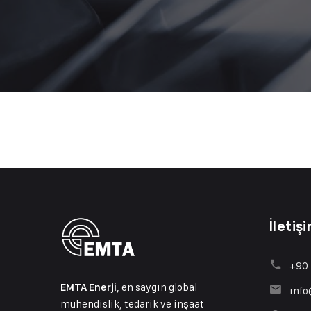
İletiş
+90 
, en saygın global
EMTA Enerji
inf
mühendislik, tedarik ve inşaat