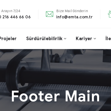
i Arayın 7/24
Bize Mail Gönderin
0 216 446 66 06
info@emta.com.tr
Projeler
Sürdürülebilirlik
Kariyer
İl
Footer Main