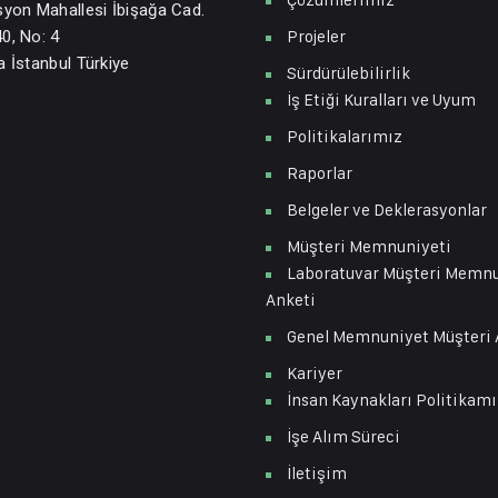
syon Mahallesi İbişağa Cad.
Projeler
0, No: 4
a İstanbul Türkiye
Sürdürülebilirlik
İş Etiği Kuralları ve Uyum
Politikalarımız
Raporlar
Belgeler ve Deklerasyonlar
Müşteri Memnuniyeti
Laboratuvar Müşteri Memn
Anketi
Genel Memnuniyet Müşteri 
Kariyer
İnsan Kaynakları Politikamı
İşe Alım Süreci
İletişim